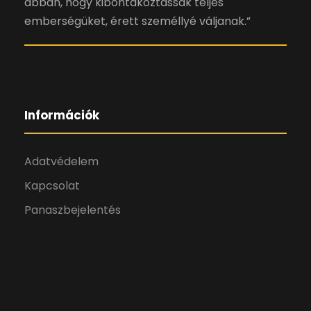
abban, hogy kibontakoztassák teljes
emberségüket, érett személlyé váljanak.”
Információk
Adatvédelem
Kapcsolat
Panaszbejelentés