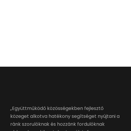
„Együttműködő közösségekben fejlesztő
közeget alkotva hatékony segítséget nyújtani a
ránk szorulóknak és hozzánk fordulóknak