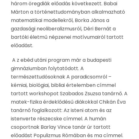
három öregdiák előadás következett. Babai
Márton a történettudományban alkalmazható
matematikai modellekről, Borka János a
gazdasági neoliberalizmusról, Déri Bernát a
bartóki életmű népzenei motívumairól tartott
előadást.
A z ebéd utáni program már a budapesti
gimnáziumban folytatódott. A
természettudósoknak A paradicsomról –
kémiai, biológiai, bibliai értelemben címmel
tartott workshopot Szabados Zsuzsa tanárnő. A
matek-fizika érdeklődésű diákokkal Chikán Éva
tanárnő foglalkozott: Az isteni atom és az
istenverte részecske címmel. A humán
csoportnak Barlay Vince tanár úr tartott
előadást Populizmus Rómában és ma címmel.