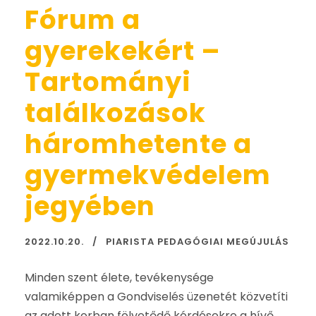
Fórum a
gyerekekért –
Tartományi
találkozások
háromhetente a
gyermekvédelem
jegyében
2022.10.20.
PIARISTA PEDAGÓGIAI MEGÚJULÁS
Minden szent élete, tevékenysége
valamiképpen a Gondviselés üzenetét közvetíti
az adott korban fölvetődő kérdésekre a hívő