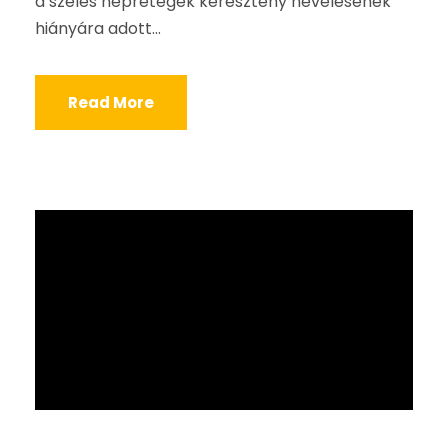
a széles néprétegek keresztény nevelésének
hiányára adott...
Read More