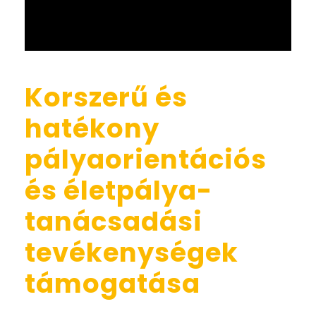
Korszerű és
hatékony
pályaorientációs
és életpálya-
tanácsadási
tevékenységek
támogatása