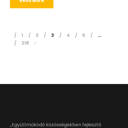
Read More
1
2
3
4
5
…
218
„Együttműködő közösségekben fejlesztő