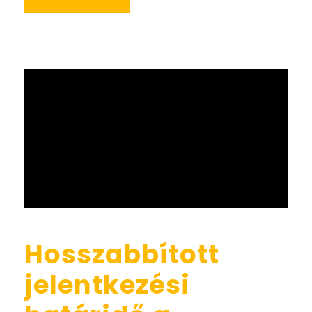
Hosszabbított
jelentkezési