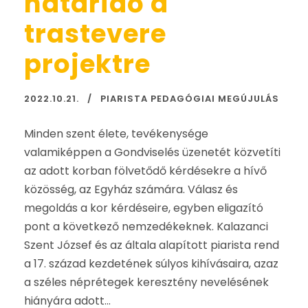
határidő a
trastevere
projektre
2022.10.21.
PIARISTA PEDAGÓGIAI MEGÚJULÁS
Minden szent élete, tevékenysége
valamiképpen a Gondviselés üzenetét közvetíti
az adott korban fölvetődő kérdésekre a hívő
közösség, az Egyház számára. Válasz és
megoldás a kor kérdéseire, egyben eligazító
pont a következő nemzedékeknek. Kalazanci
Szent József és az általa alapított piarista rend
a 17. század kezdetének súlyos kihívásaira, azaz
a széles néprétegek keresztény nevelésének
hiányára adott...