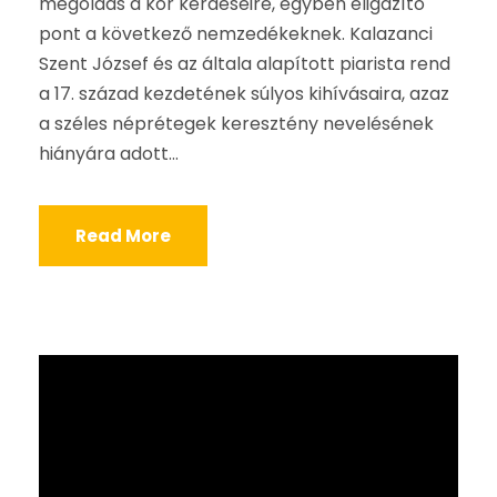
megoldás a kor kérdéseire, egyben eligazító
pont a következő nemzedékeknek. Kalazanci
Szent József és az általa alapított piarista rend
a 17. század kezdetének súlyos kihívásaira, azaz
a széles néprétegek keresztény nevelésének
hiányára adott...
Read More