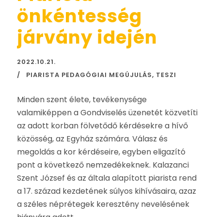
önkéntesség
járvány idején
2022.10.21.
PIARISTA PEDAGÓGIAI MEGÚJULÁS
,
TESZI
Minden szent élete, tevékenysége
valamiképpen a Gondviselés üzenetét közvetíti
az adott korban fölvetődő kérdésekre a hívő
közösség, az Egyház számára. Válasz és
megoldás a kor kérdéseire, egyben eligazító
pont a következő nemzedékeknek. Kalazanci
Szent József és az általa alapított piarista rend
a 17. század kezdetének súlyos kihívásaira, azaz
a széles néprétegek keresztény nevelésének