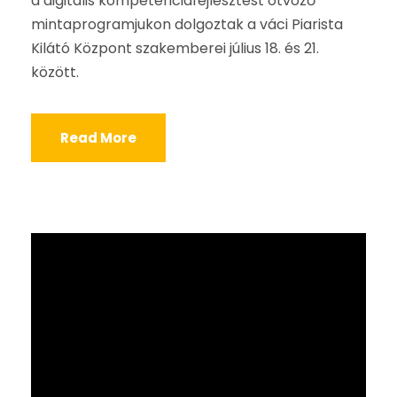
a digitális kompetenciafejlesztést ötvöző
mintaprogramjukon dolgoztak a váci Piarista
Kilátó Központ szakemberei július 18. és 21.
között.
Read More