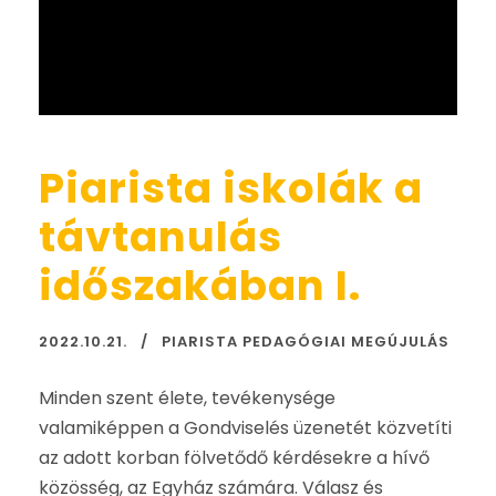
Piarista iskolák a
távtanulás
időszakában I.
2022.10.21.
PIARISTA PEDAGÓGIAI MEGÚJULÁS
Minden szent élete, tevékenysége
valamiképpen a Gondviselés üzenetét közvetíti
az adott korban fölvetődő kérdésekre a hívő
közösség, az Egyház számára. Válasz és