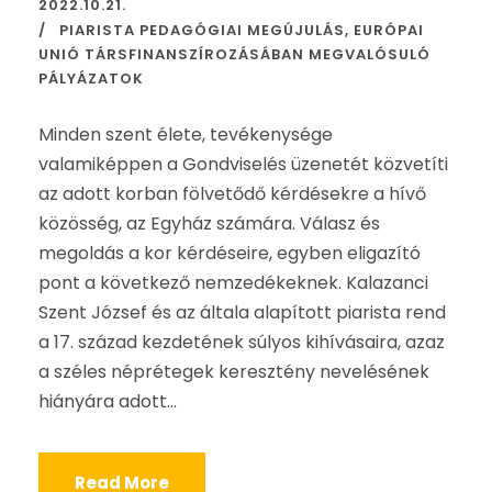
2022.10.21.
PIARISTA PEDAGÓGIAI MEGÚJULÁS
,
EURÓPAI
UNIÓ TÁRSFINANSZÍROZÁSÁBAN MEGVALÓSULÓ
PÁLYÁZATOK
Minden szent élete, tevékenysége
valamiképpen a Gondviselés üzenetét közvetíti
az adott korban fölvetődő kérdésekre a hívő
közösség, az Egyház számára. Válasz és
megoldás a kor kérdéseire, egyben eligazító
pont a következő nemzedékeknek. Kalazanci
Szent József és az általa alapított piarista rend
a 17. század kezdetének súlyos kihívásaira, azaz
a széles néprétegek keresztény nevelésének
hiányára adott...
Read More